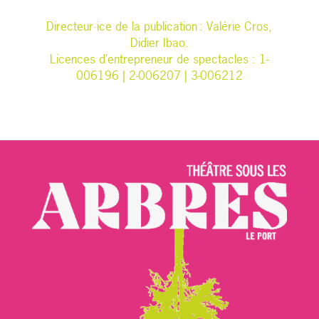
Directeur·ice de la publication : Valérie Cros,
Didier Ibao.
Licences d’entrepreneur de spectacles : 1-
006196 | 2-006207 | 3-006212